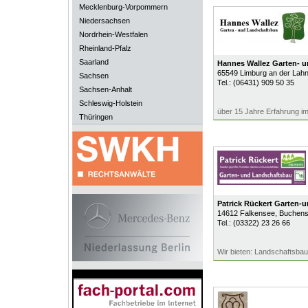
Mecklenburg-Vorpommern
Niedersachsen
Nordrhein-Westfalen
Rheinland-Pfalz
Saarland
Hannes Wallez Garten- 
65549
Limburg an der Lah
Sachsen
Tel.:
(06431) 909 50 35
Sachsen-Anhalt
Schleswig-Holstein
über 15 Jahre Erfahrung i
Thüringen
Patrick Rückert Garten-
14612
Falkensee
, Buchens
Tel.:
(03322) 23 26 66
Wir bieten: Landschaftsbau