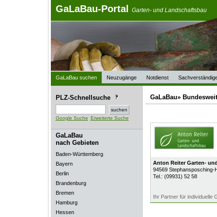
GaLaBau-Portal
Garten- und Landschaftsbau
GaLaBau suchen
Neuzugänge
Notdienst
Sachverständig
GaLaBau» Bundeswei
PLZ-Schnellsuche
Google Suche
Erweiterte Suche
GaLaBau
nach Gebieten
Baden-Württemberg
Anton Reiter Garten- un
Bayern
94569
Stephansposching-H
Berlin
Tel.:
(09931) 52 58
Brandenburg
Bremen
Ihr Partner für individuelle
Hamburg
Hessen