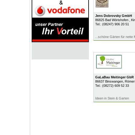
Jens Dobrovsky GmbH
86825
Bad Wörishofen
, Ki
Tel.:
(08247) 906 20 51
...schöne Gärten für nette
GaLaBau Meitinger GbR
86637
Binswangen
, Römer
Tel.:
(08272) 609 52 33
Ideen in Stein & Garten