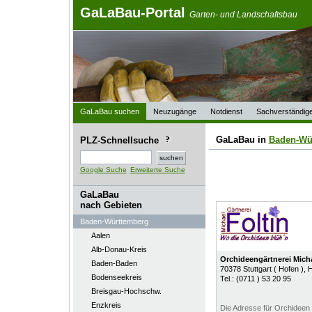
GaLaBau-Portal
Garten- und Landschaftsbau
GaLaBau suchen
Neuzugänge
Notdienst
Sachverständig
GaLaBau in
Baden-Wü
PLZ-Schnellsuche
Google Suche
Erweiterte Suche
GaLaBau
nach Gebieten
Baden-Württemberg
Aalen
Alb-Donau-Kreis
Orchideengärtnerei Micha
Baden-Baden
70378
Stuttgart ( Hofen )
, 
Bodenseekreis
Tel.:
(0711 ) 53 20 95
Breisgau-Hochschw.
Enzkreis
Die Adresse für Orchideen i