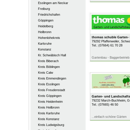
Esslingen am Neckar
Freiburg
Friedrichshafen
Göppingen
Heidelberg
Heilbronn
thomas schuble Garten-
Hohenlohekreis
79292
Pfaffenweiler
, Schw
Karlsruhe
Tel.:
(07664) 61 70 28
Konstanz
Kr. Schwäbisch Hall
Gartenbau - Baggerbetrieb 
Kreis Biberach
Kreis Böblingen
Kreis Calw
Kreis Emmendingen
Kreis Esslingen
Kreis Freudenstadt
Kreis Göppingen
Garten- und Landschafts
79232
March-Buchheim
, G
Kreis Heidenheim
Tel.:
(07665) 46 50
Kreis Heilbronn
Kreis Karlsruhe
...einfach schöne Gärten
Kreis Konstanz
Kreis Ludwigsburg