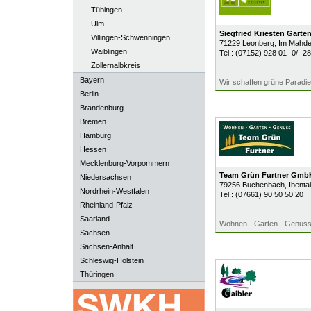
Tübingen
Ulm
Siegfried Kriesten Gart
Villingen-Schwenningen
71229
Leonberg
, Im Mahde
Waiblingen
Tel.:
(07152) 928 01 -0/- 28
Zollernalbkreis
Bayern
Wir schaffen grüne Paradi
Berlin
Brandenburg
Bremen
Hamburg
Hessen
Mecklenburg-Vorpommern
Team Grün Furtner Gmb
Niedersachsen
79256
Buchenbach
, Ibental
Nordrhein-Westfalen
Tel.:
(07661) 90 50 50 20
Rheinland-Pfalz
Saarland
Wohnen - Garten - Genus
Sachsen
Sachsen-Anhalt
Schleswig-Holstein
Thüringen