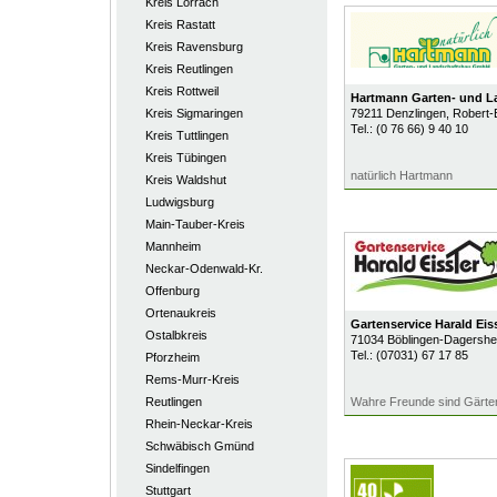
Kreis Lörrach
Kreis Rastatt
Kreis Ravensburg
Kreis Reutlingen
Kreis Rottweil
Hartmann Garten- und 
Kreis Sigmaringen
79211
Denzlingen
, Robert-
Tel.:
(0 76 66) 9 40 10
Kreis Tuttlingen
Kreis Tübingen
natürlich Hartmann
Kreis Waldshut
Ludwigsburg
Main-Tauber-Kreis
Mannheim
Neckar-Odenwald-Kr.
Offenburg
Ortenaukreis
Gartenservice Harald Eiss
Ostalbkreis
71034
Böblingen-Dagersh
Tel.:
(07031) 67 17 85
Pforzheim
Rems-Murr-Kreis
Reutlingen
Wahre Freunde sind Gärte
Rhein-Neckar-Kreis
Schwäbisch Gmünd
Sindelfingen
Stuttgart