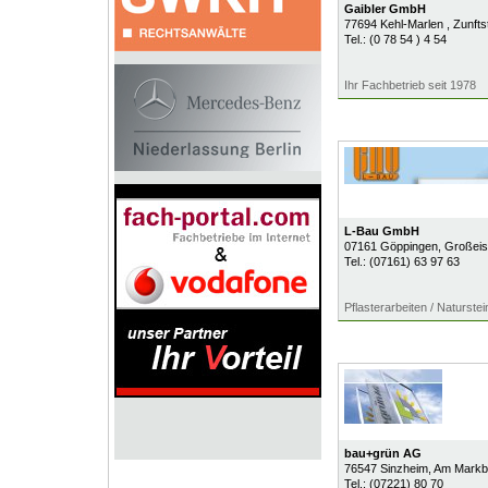
Gaibler GmbH
77694
Kehl-Marlen
, Zunft
Tel.:
(0 78 54 ) 4 54
Ihr Fachbetrieb seit 1978
L-Bau GmbH
07161
Göppingen
, Großeisl
Tel.:
(07161) 63 97 63
Pflasterarbeiten / Naturstei
bau+grün AG
76547
Sinzheim
, Am Markb
Tel.:
(07221) 80 70