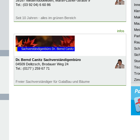
39167
Niederndodeleben
, Martin-Luther-Straße 9
Tel.:
(03 92 04) 6 60 86
Inn
Kle
Mal
Seit 10 Jahren - alles im grünen Bereich
Mau
Meta
infos
Park
Rau
Sch
Sich
Dr. Bernd Canitz Sachverständigenbüro
Stu
04509
Delitzsch
, Brodauer Weg 24
Tisc
Tel.:
(0177 ) 259 67 71
Tro
Zim
Freier Sachverständiger für GalaBau und Bäume