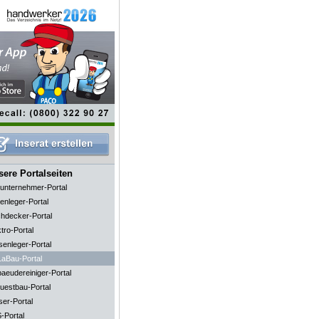
ere Portalseiten
unternehmer-Portal
enleger-Portal
hdecker-Portal
tro-Portal
senleger-Portal
aBau-Portal
aeudereiniger-Portal
uestbau-Portal
ser-Portal
-Portal