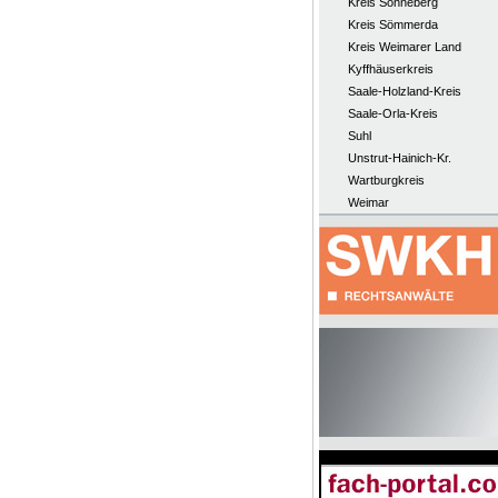
Kreis Sonneberg
Kreis Sömmerda
Kreis Weimarer Land
Kyffhäuserkreis
Saale-Holzland-Kreis
Saale-Orla-Kreis
Suhl
Unstrut-Hainich-Kr.
Wartburgkreis
Weimar