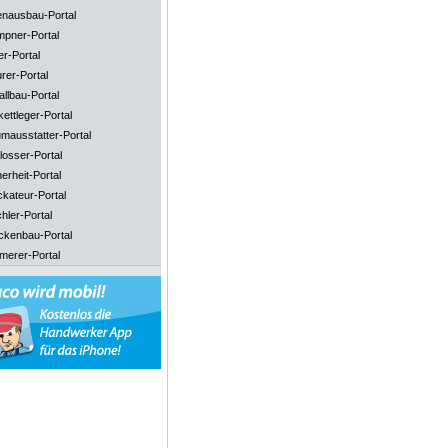
enausbau-Portal
mpner-Portal
er-Portal
rer-Portal
llbau-Portal
ettleger-Portal
mausstatter-Portal
losser-Portal
erheit-Portal
ckateur-Portal
hler-Portal
ckenbau-Portal
merer-Portal