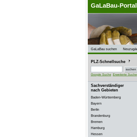
GaLaBau-Porta
GaLaBau suchen
Neuzugä
PLZ-Schnellsuche
Google Suche
Erweiterte Suche
Sachverständiger
nach Gebieten
Baden-Württemberg
Bayern
Berlin
Brandenburg
Bremen
Hamburg
Hessen