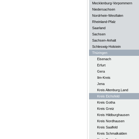
Mecklenburg-Vorpommern
Niedersachsen
Nordrhein-Westfalen
Rheinland-Pfalz
Saarland
Sachsen
Sachsen-Anhalt
Schleswig-Holstein
Thüringen
Eisenach
Erfurt
Gera
Ilm-Kreis
Jena
Kreis Altenburg.Land
Kreis Eichsfeld
Kreis Gotha
Kreis Greiz
Kreis Hildburghausen
Kreis Nordhausen
Kreis Saalfeld
Kreis Schmalkalden