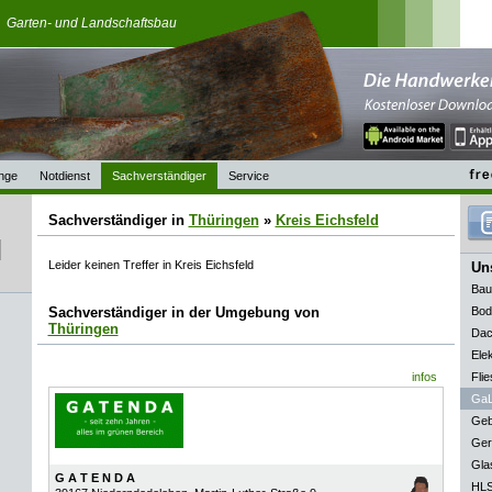
l
Garten- und Landschaftsbau
nge
Notdienst
Sachverständiger
Service
Sachverständiger in
Thüringen
»
Kreis Eichsfeld
Leider keinen Treffer in Kreis Eichsfeld
Uns
Bau
Sachverständiger in der Umgebung von
Bod
Thüringen
Dac
Elek
infos
Flie
GaL
Geb
Ger
Gla
G A T E N D A
HLS