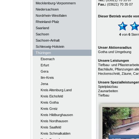
Tel.:
(03621) 70 35 07
Mecklenburg-Vorpommern
Fax.:
(03621) 70 35 07
Niedersachsen
Nordrhein-Westfalen
Dieser Betrieb wurde vo
Rheinland-Pfalz
Saarland
Sachsen
4
von
6
Ster
Sachsen-Anhalt
Schleswig-Holstein
Unser Aktionsradius
Gotha und Umgebung
Thüringen
Eisenach
Unsere Leistungen
Tiefbau- und Pflasterarbeit
Erfurt
Bachläufe, Pflanzungen all
Gera
Heckenschnitt, Zäune, Carp
Ilm-Kreis
Unsere
Spezialleistunge
Jena
Spielplatzbau
Kreis Altenburg.Land
Zaunarbeiten
Tiefbau
Kreis Eichsfeld
Kreis Gotha
Kreis Greiz
Kreis Hildburghausen
Kreis Nordhausen
Kreis Saalfeld
Kreis Schmalkalden