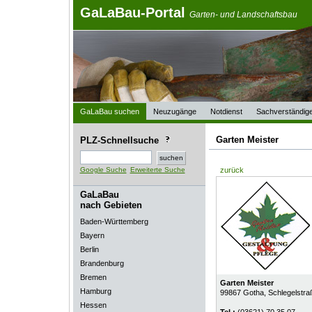
GaLaBau-Portal
Garten- und Landschaftsbau
GaLaBau suchen
Neuzugänge
Notdienst
Sachverständig
Garten Meister
PLZ-Schnellsuche
Google Suche
Erweiterte Suche
zurück
GaLaBau
nach Gebieten
Baden-Württemberg
Bayern
Berlin
Brandenburg
Bremen
Garten Meister
Hamburg
99867
Gotha
, Schlegelstra
Hessen