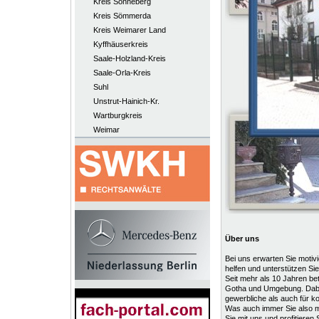
Kreis Sonneberg
Kreis Sömmerda
Kreis Weimarer Land
Kyffhäuserkreis
Saale-Holzland-Kreis
Saale-Orla-Kreis
Suhl
Unstrut-Hainich-Kr.
Wartburgkreis
Weimar
Über uns
Bei uns erwarten Sie motivie
helfen und unterstützen Si
Seit mehr als 10 Jahren b
Gotha und Umgebung. Dabei
gewerbliche als auch für k
Was auch immer Sie also m
Sie mit uns und profitieren